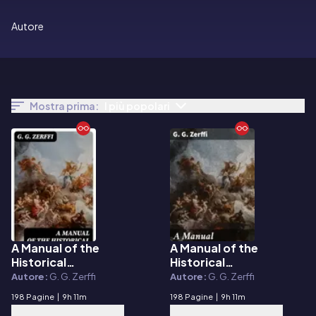
Autore
Mostra prima:
I più popolari
A Manual of the
A Manual of the
E-book
E-book
Historical
Historical
Development of Art
Development of Art
Autore:
G. G. Zerffi
Autore:
G. G. Zerffi
198 Pagine
|
9h 11m
198 Pagine
|
9h 11m