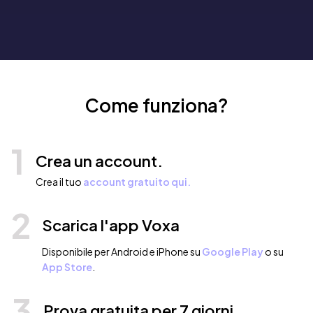
Come funziona?
1
Crea un account.
Crea il tuo
account gratuito qui.
2
Scarica l'app Voxa
Disponibile per Android e iPhone su
Google Play
o su
App Store
.
3
Prova gratuita per 7 giorni