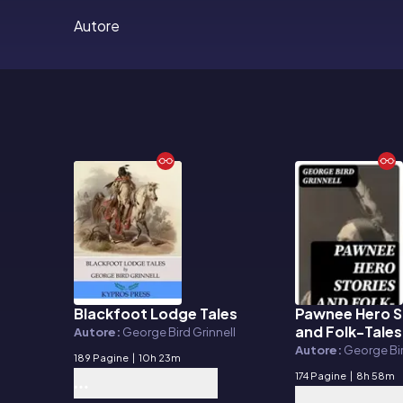
Autore
Blackfoot Lodge Tales
Pawnee Hero S
E-book
E-book
and Folk-Tales
Autore:
George Bird Grinnell
Autore:
George Bir
189 Pagine
|
10h 23m
174 Pagine
|
8h 58m