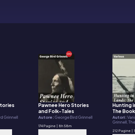
tories
Pawnee Hero Stories
Hunting 
E-book
E-book
and Folk-Tales
The Book
and Croc
d Grinnell
Autore:
George Bird Grinnell
Autori:
Vari
Grinnell, T
174 Pagine
|
8h 58m
212 Pagine
|