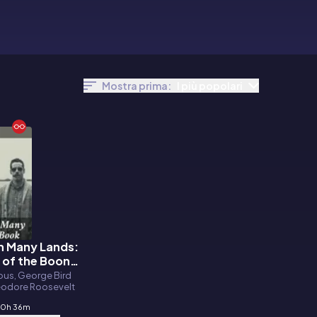
Mostra prima:
I più popolari
in Many Lands:
 of the Boone
kett Club
ous, George Bird
heodore Roosevelt
10h 36m