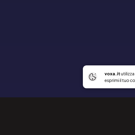
voxa.it
utilizz
esprimi il tuo c