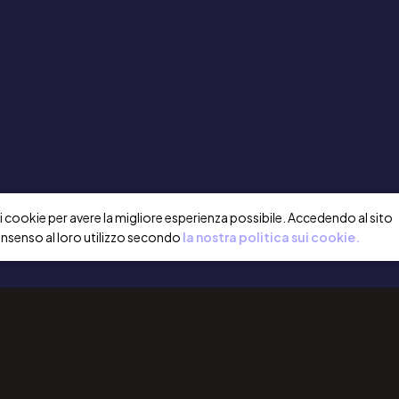
a i cookie per avere la migliore esperienza possibile. Accedendo al sito
onsenso al loro utilizzo secondo
la nostra politica sui cookie.