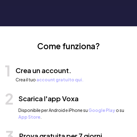
Come funziona?
1
Crea un account.
Crea il tuo
account gratuito qui.
2
Scarica l'app Voxa
Disponibile per Android e iPhone su
Google Play
o su
App Store
.
3
Prova gratuita per 7 giorni