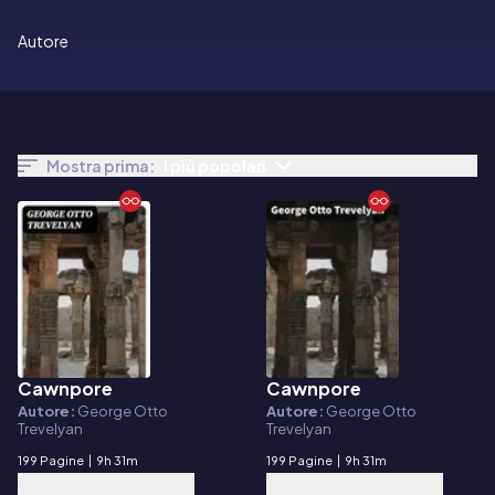
Autore
Mostra prima:
I più popolari
Cawnpore
Cawnpore
E-book
E-book
Autore:
George Otto
Autore:
George Otto
Trevelyan
Trevelyan
199 Pagine
|
9h 31m
199 Pagine
|
9h 31m