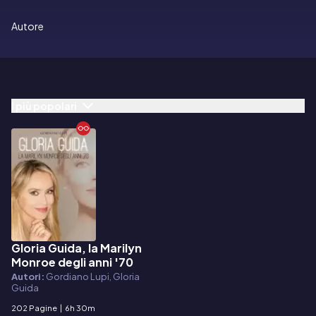
Autore
I più popolari
Gloria Guida, la Marilyn
E-book
Monroe degli anni '70
Autori:
Gordiano Lupi, Gloria
Guida
202 Pagine
|
6h 30m