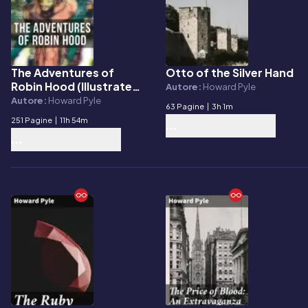
The Adventures of
Otto of the Silver Hand
E-book
E-book
Robin Hood (Illustrated
Autore:
Howard Pyle
Edition)
Autore:
Howard Pyle
63 Pagine
|
3h 1m
251 Pagine
|
11h 54m