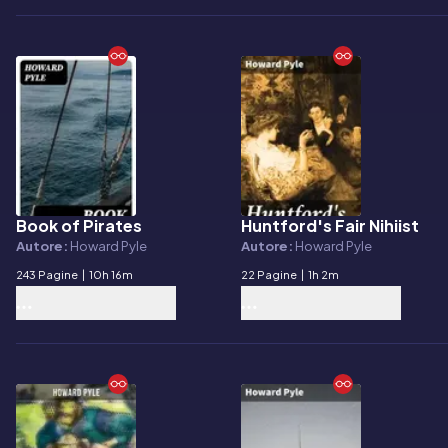
Book of Pirates
Huntford's Fair Nihiist
E-book
E-book
Autore:
Howard Pyle
Autore:
Howard Pyle
243 Pagine
|
10h 16m
22 Pagine
|
1h 2m