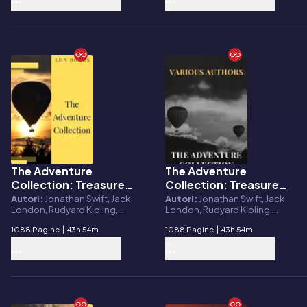
of Robin Hood (A to Z
Classics)
The Adventure
The Adventure
E-book
E-book
Collection: Treasure
Collection: Treasure
Island, The Jungle
Island, The Jungle
Autori:
Jonathan Swift, Jack
Autori:
Jonathan Swift, Jack
London, Rudyard Kipling,
London, Rudyard Kipling,
Book, Gulliver's
Book, Gulliver's
Howard Pyle, Robert Louis
Howard Pyle, Robert Louis
Travels, White Fang...
Travels, White Fang...
1088 Pagine
|
43h 54m
1088 Pagine
|
43h 54m
Stevenson, LHN Books
Stevenson, RMB