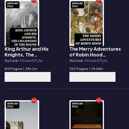
King Arthur and His
The Merry Adventures
E-book
E-book
Knights, The
of Robin Hood
Champions of the
(Illustrated Edition)
Autore:
Howard Pyle
Autore:
Howard Pyle
Round Table & Sir
813 Pagine
|
39h 2m
250 Pagine
|
11h 54m
Lancelot