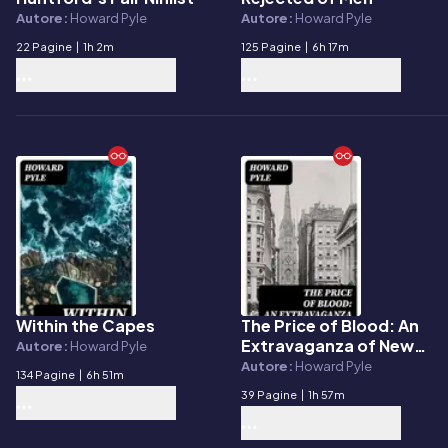
Autore:
Howard Pyle
Autore:
Howard Pyle
22 Pagine
|
1h 2m
125 Pagine
|
6h 17m
Within the Capes
The Price of Blood: An
E-book
E-book
Extravaganza of New
Autore:
Howard Pyle
York Life in 1807
Autore:
Howard Pyle
134 Pagine
|
6h 51m
39 Pagine
|
1h 57m