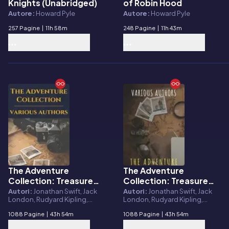
Knights (Unabridged)
of Robin Hood
Autore:
Howard Pyle
Autore:
Howard Pyle
257 Pagine
|
11h 58m
248 Pagine
|
11h 43m
The Adventure
The Adventure
E-book
E-book
Collection: Treasure
Collection: Treasure
Island, The Jungle
Island, The Jungle
Autori:
Jonathan Swift, Jack
Autori:
Jonathan Swift, Jack
London, Rudyard Kipling,
London, Rudyard Kipling,
Book, Gulliver's
Book, Gulliver's
Howard Pyle, Robert Louis
Howard Pyle, Robert Louis
Travels, White Fang,
Travels, White Fang...
1088 Pagine
|
43h 54m
1088 Pagine
|
43h 54m
Stevenson, Masterpiece
Stevenson, The griffin classics
The Merry Adventures
Everywhere