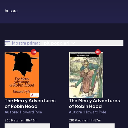
Autore
Mostra prima:
I più popolari
The Merry Adventures
The Merry Adventures
E-book
E-book
of Robin Hood
of Robin Hood
Autore:
Howard Pyle
Autore:
Howard Pyle
263 Pagine
|
11h 43m
218 Pagine
|
11h 57m