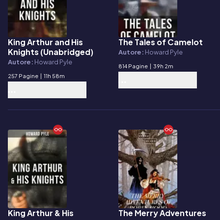
King Arthur and His
The Tales of Camelot
E-book
E-book
Knights (Unabridged)
Autore:
Howard Pyle
Autore:
Howard Pyle
814 Pagine
|
39h 2m
257 Pagine
|
11h 58m
King Arthur & His
The Merry Adventures
E-book
E-book