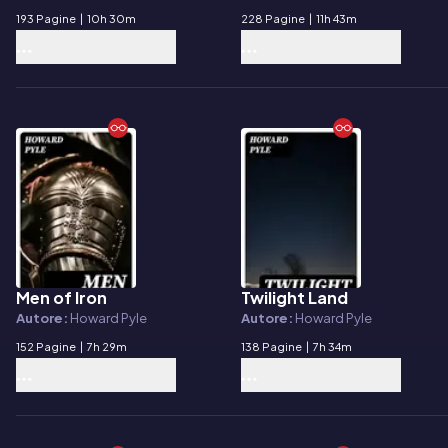
193 Pagine
|
10h 30m
228 Pagine
|
11h 43m
Men of Iron
Twilight Land
E-book
E-book
Autore:
Howard Pyle
Autore:
Howard Pyle
152 Pagine
|
7h 29m
138 Pagine
|
7h 34m