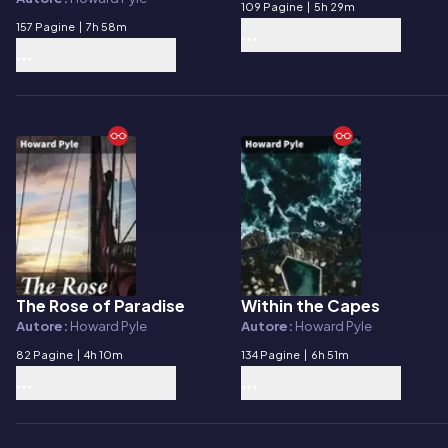
109 Pagine
|
5h 29m
157 Pagine
|
7h 58m
The Rose of Paradise
Within the Capes
E-book
E-book
Autore:
Howard Pyle
Autore:
Howard Pyle
82 Pagine
|
4h 10m
134 Pagine
|
6h 51m