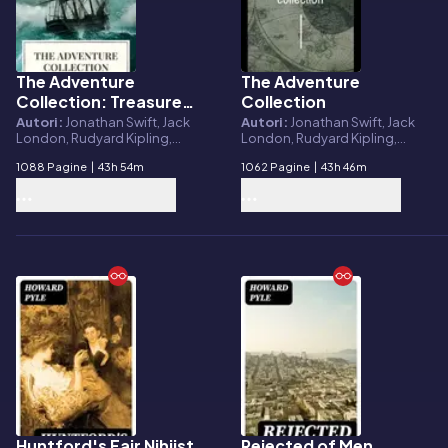
The Adventure
The Adventure
E-book
E-book
Collection: Treasure
Collection
Island, The Jungle
Autori:
Jonathan Swift, Jack
Autori:
Jonathan Swift, Jack
London, Rudyard Kipling,
London, Rudyard Kipling,
Book, Gulliver's
Howard Pyle, Robert Louis
Howard Pyle, Robert Louis
Travels, White Fang...
1088 Pagine
|
43h 54m
1062 Pagine
|
43h 46m
Stevenson, Icarsus
Stevenson
Huntford's Fair Nihiist
Rejected of Men
E-book
E-book