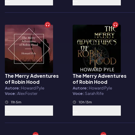
The Merry Adventures
The Merry Adventures
Audiolibro
Audiolibro
of Robin Hood
of Robin Hood
Autore:
Howard Pyle
Autore:
Howard Pyle
Voce:
Alex Foster
Voce:
Sarah Rife
11h 5m
10h 13m