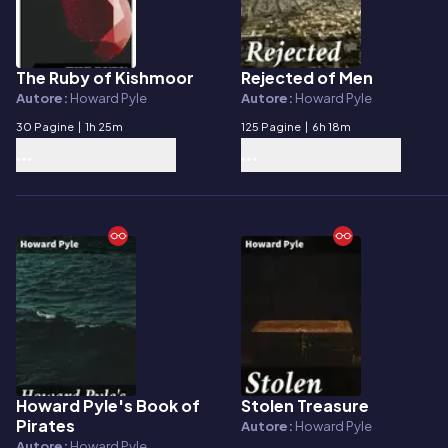
The Ruby of Kishmoor
Rejected of Men
E-book
E-book
Autore:
Howard Pyle
Autore:
Howard Pyle
30 Pagine
|
1h 25m
125 Pagine
|
6h 18m
Howard Pyle's Book of
Stolen Treasure
E-book
E-book
Pirates
Autore:
Howard Pyle
Autore:
Howard Pyle