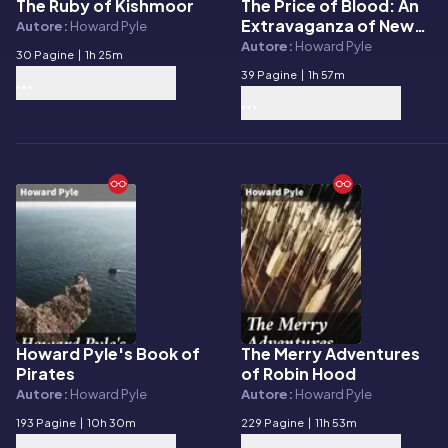
The Ruby of Kishmoor
The Price of Blood: An
E-book
E-book
Extravaganza of New
Autore:
Howard Pyle
York Life in 1807
Autore:
Howard Pyle
30 Pagine
|
1h 25m
39 Pagine
|
1h 57m
Howard Pyle's Book of
The Merry Adventures
E-book
E-book
Pirates
of Robin Hood
Autore:
Howard Pyle
Autore:
Howard Pyle
193 Pagine
|
10h 30m
229 Pagine
|
11h 53m