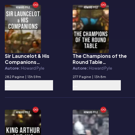
Sir Launcelot & His
The Champions of the
E-book
E-book
Companions
Round Table
(Unabridged)
(Unabridged)
Autore:
Howard Pyle
Autore:
Howard Pyle
282 Pagine
|
13h 59m
277 Pagine
|
13h 8m