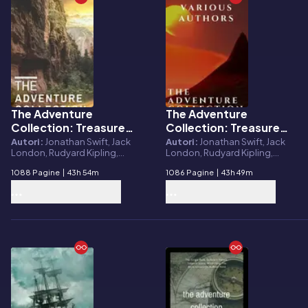
The Adventure
The Adventure
E-book
E-book
Collection: Treasure
Collection: Treasure
Island, The Jungle
Island, The Jungle
Autori:
Jonathan Swift, Jack
Autori:
Jonathan Swift, Jack
London, Rudyard Kipling,
London, Rudyard Kipling,
Book, Gulliver's
Book, Gulliver's
Howard Pyle, Robert Louis
Howard Pyle, Robert Louis
Travels....
Travels...
1088 Pagine
|
43h 54m
1086 Pagine
|
43h 49m
Stevenson
Stevenson, Reading Time