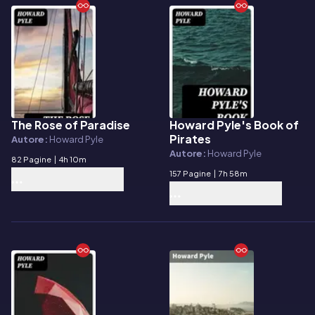
The Rose of Paradise
Howard Pyle's Book of
E-book
E-book
Pirates
Autore:
Howard Pyle
Autore:
Howard Pyle
82 Pagine
|
4h 10m
157 Pagine
|
7h 58m