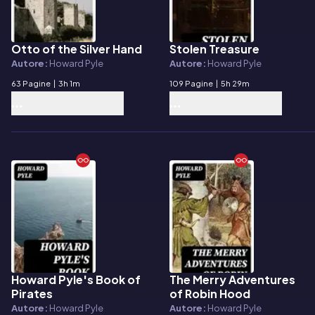
Otto of the Silver Hand
Stolen Treasure
E-book
E-book
Autore:
Howard Pyle
Autore:
Howard Pyle
63 Pagine
|
3h 1m
109 Pagine
|
5h 29m
Howard Pyle's Book of
The Merry Adventures
E-book
E-book
Pirates
of Robin Hood
Autore:
Howard Pyle
Autore:
Howard Pyle