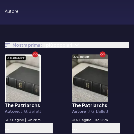
Autore
Mostra prima:
I più popolari
The Patriarchs
The Patriarchs
E-book
E-book
Autore:
J. G. Bellett
Autore:
J. G. Bellett
307 Pagine
|
14h 28m
307 Pagine
|
14h 28m