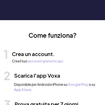
Come funziona?
1
Crea un account.
Crea il tuo
account gratuito qui.
2
Scarica l'app Voxa
Disponibile per Android e iPhone su
Google Play
o su
App Store
.
3
Prova gratuita per 7 giorni