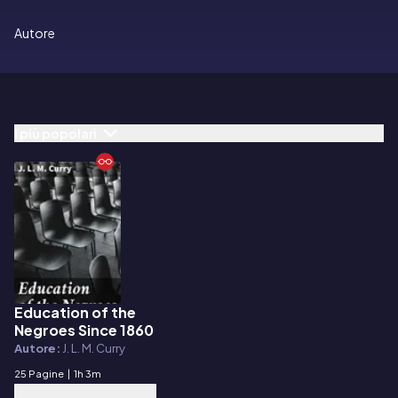
Autore
I più popolari
Education of the
E-book
Negroes Since 1860
Autore:
J. L. M. Curry
25 Pagine
|
1h 3m