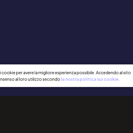
a i cookie per avere la migliore esperienza possibile. Accedendo al sito
onsenso al loro utilizzo secondo
la nostra politica sui cookie.