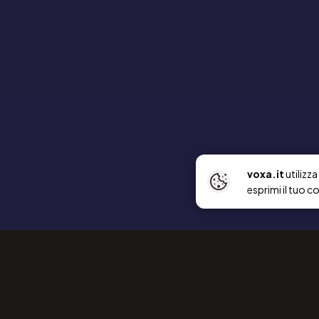
voxa.it
utilizz
esprimi il tuo c