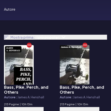
Autore
Mostra prima:
I più popolari
Bass, Pike, Perch, and
Bass, Pike, Perch, and
E-book
E-book
Others
Others
Autore:
James A. Henshall
Autore:
James A. Henshall
213 Pagine
|
10h 13m
213 Pagine
|
10h 13m