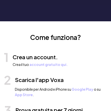
Come funziona?
1
Crea un account.
Crea il tuo
account gratuito qui.
2
Scarica l'app Voxa
Disponibile per Android e iPhone su
Google Play
o su
App Store
.
3
Prova gratuita per 7 giorni