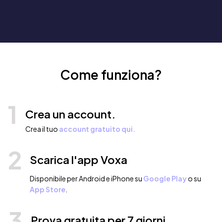
Come funziona?
1
Crea un account.
Crea il tuo
account gratuito qui.
2
Scarica l'app Voxa
Disponibile per Android e iPhone su
Google Play
o su
App Store
.
3
Prova gratuita per 7 giorni