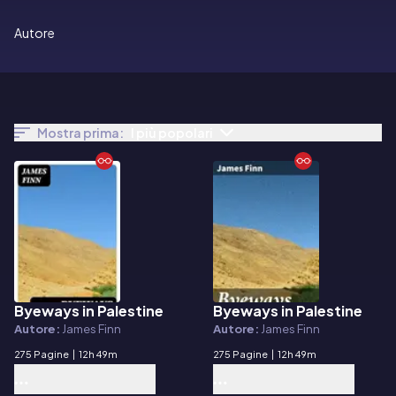
Autore
Mostra prima:
I più popolari
Byeways in Palestine
Byeways in Palestine
E-book
E-book
Autore:
James Finn
Autore:
James Finn
275 Pagine
|
12h 49m
275 Pagine
|
12h 49m