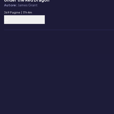
E-book
Autore:
James Grant
369 Pagine
|
17h 4m