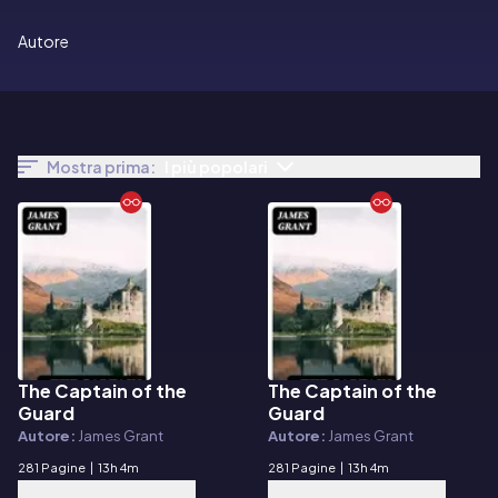
Autore
Mostra prima:
I più popolari
The Captain of the
The Captain of the
E-book
E-book
Guard
Guard
Autore:
James Grant
Autore:
James Grant
281 Pagine
|
13h 4m
281 Pagine
|
13h 4m