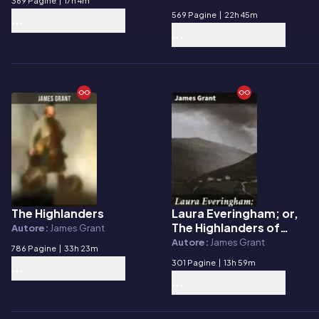
369 Pagine
|
17h 4m
Wars)
569 Pagine
|
22h 45m
The Highlanders
Laura Everingham; or,
E-book
E-book
The Highlanders of
Autore:
James Grant
Glen Ora
Autore:
James Grant
786 Pagine
|
33h 23m
301 Pagine
|
13h 59m