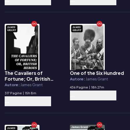
The Cavaliers of
One of the Six Hundred
E-book
E-book
Fortune; Or, British
Autore:
James Grant
Heroes in Foreign Wars
Autore:
James Grant
436 Pagine
|
18h 27m
317 Pagine
|
15h 8m