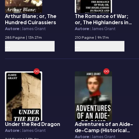
Arthur Blane; or, The
The Romance of War;
E-book
E-book
Hundred Cuirassiers
or, The Highlanders in
France and Belgium, A
Autore:
James Grant
Autore:
James Grant
Sequel to the
285 Pagine
|
13h 27m
210 Pagine
|
9h 17m
Highlanders in Spain
Under the Red Dragon
Adventures of an Aide-
E-book
E-book
de-Camp (Historical
Autore:
James Grant
Novel of Napoleonic
Autore:
James Grant