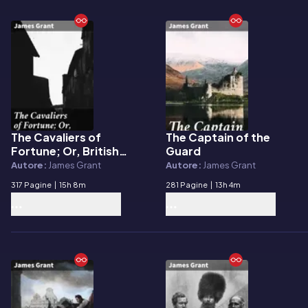
The Cavaliers of
The Captain of the
E-book
E-book
Fortune; Or, British
Guard
Heroes in Foreign Wars
Autore:
James Grant
Autore:
James Grant
317 Pagine
|
15h 8m
281 Pagine
|
13h 4m