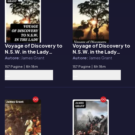
Voyage of Discovery to
Voyage of Discovery to
E-book
E-book
N.S.W. in the Lady
N.S.W. in the Lady
Nelson in 1800
Nelson in 1800
Autore:
James Grant
Autore:
James Grant
157 Pagine
|
8h 18m
157 Pagine
|
8h 18m