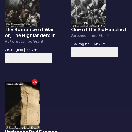
The Romance of War;
One of the Six Hundred
E-book
E-book
or, The Highlanders in
Autore:
James Grant
France and Belgium, A
Autore:
James Grant
436 Pagine
|
18h 27m
Sequel to the
210 Pagine
|
9h 17m
Highlanders in Spain
Under the Red Dragon