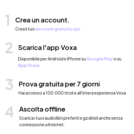
1
Crea un account.
Crea il tuo
account gratuito qui.
2
Scarica l'app Voxa
Disponibile per Android e iPhone su
Google Play
o su
App Store
.
3
Prova gratuita per 7 giorni
Hai accesso a 100.000 titoli e all'intera esperienza Voxa.
4
Ascolta offline
Scarica i tuoi audiolibri preferiti e goditeli anche senza
connessione a Internet.