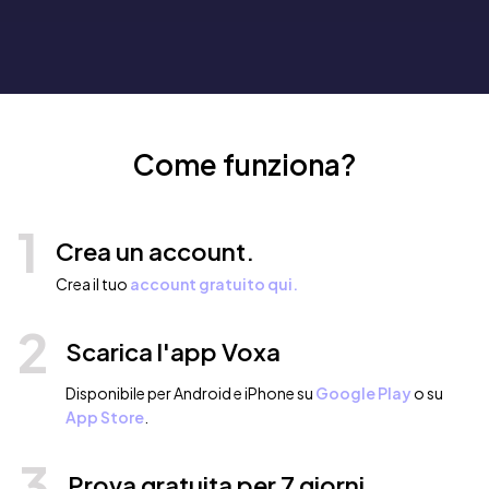
Come funziona?
1
Crea un account.
Crea il tuo
account gratuito qui.
2
Scarica l'app Voxa
Disponibile per Android e iPhone su
Google Play
o su
App Store
.
3
Prova gratuita per 7 giorni