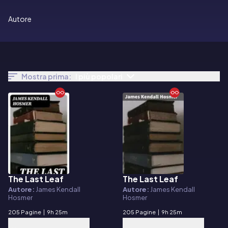
Autore
Mostra prima:
I più popolari
The Last Leaf
The Last Leaf
E-book
E-book
Autore:
James Kendall
Autore:
James Kendall
Hosmer
Hosmer
205 Pagine
|
9h 25m
205 Pagine
|
9h 25m