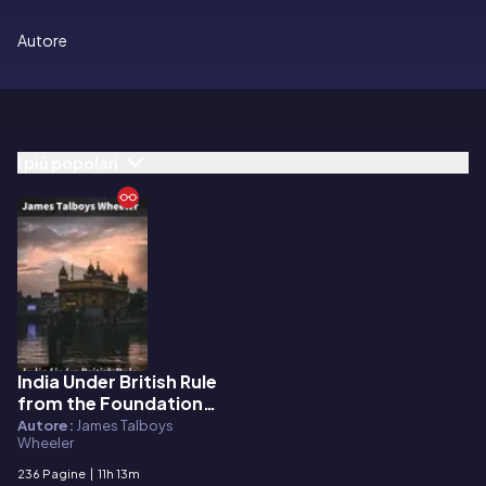
Autore
I più popolari
India Under British Rule
E-book
from the Foundation
of the East India
Autore:
James Talboys
Wheeler
Company
236 Pagine
|
11h 13m