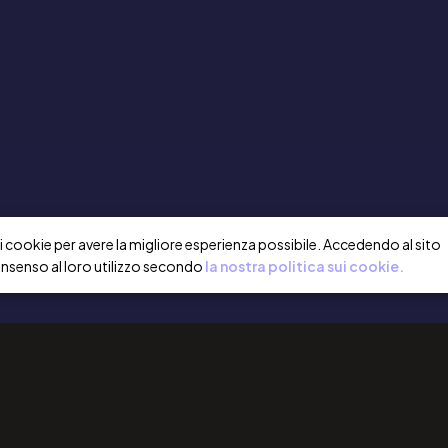
a i cookie per avere la migliore esperienza possibile. Accedendo al sito
onsenso al loro utilizzo secondo
la nostra politica sui cookie.