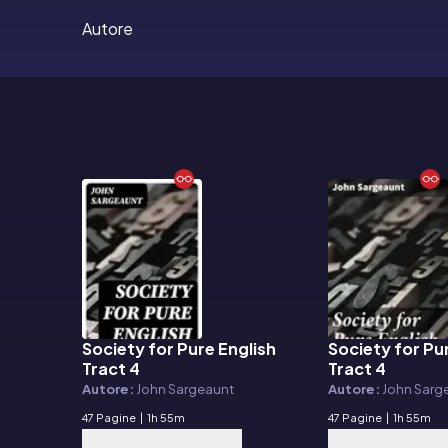
Autore
Society for Pure English
Society for Pu
E-book
E-book
Tract 4
Tract 4
Autore:
John Sargeaunt
Autore:
John Sarg
47 Pagine
|
1h 55m
47 Pagine
|
1h 55m