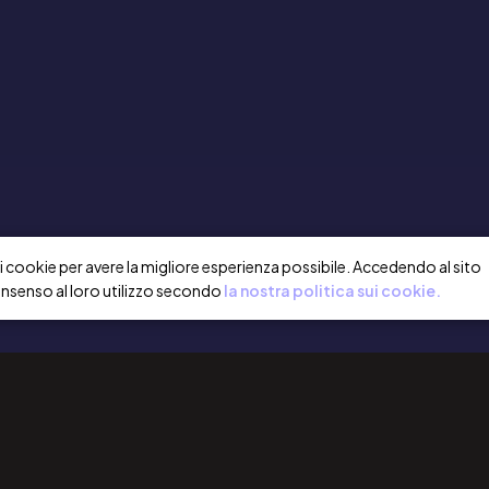
a i cookie per avere la migliore esperienza possibile. Accedendo al sito
onsenso al loro utilizzo secondo
la nostra politica sui cookie.