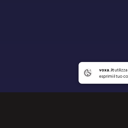
voxa.it
utilizz
esprimi il tuo c