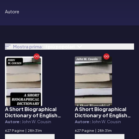
Autore
Mostra prima:
I più popolari
A Short Biographical
A Short Biographical
E-book
E-book
Dictionary of English
Dictionary of English
Literature
Literature
Autore:
John W. Cousin
Autore:
John W. Cousin
627 Pagine
|
28h 31m
627 Pagine
|
28h 31m