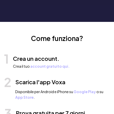
Come funziona?
1
Crea un account.
Crea il tuo
account gratuito qui.
2
Scarica l'app Voxa
Disponibile per Android e iPhone su
Google Play
o su
App Store
.
3
Prova gratuita per 7 giorni