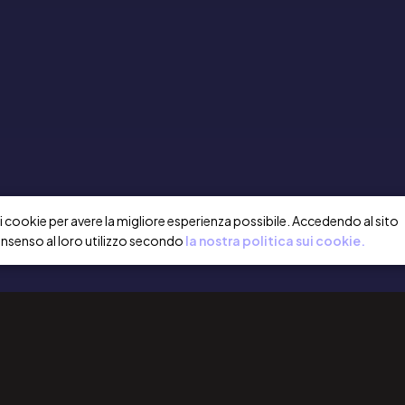
a i cookie per avere la migliore esperienza possibile. Accedendo al sito
onsenso al loro utilizzo secondo
la nostra politica sui cookie.