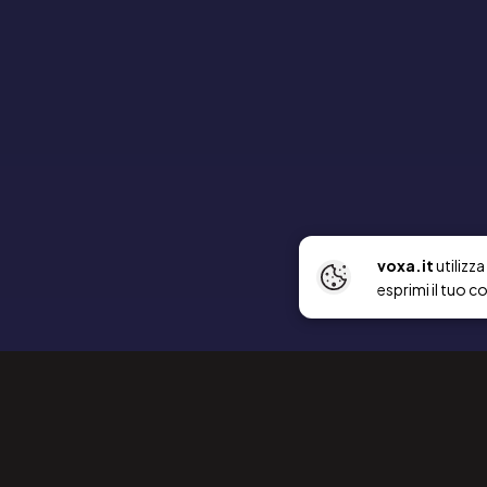
voxa.it
utilizz
esprimi il tuo c