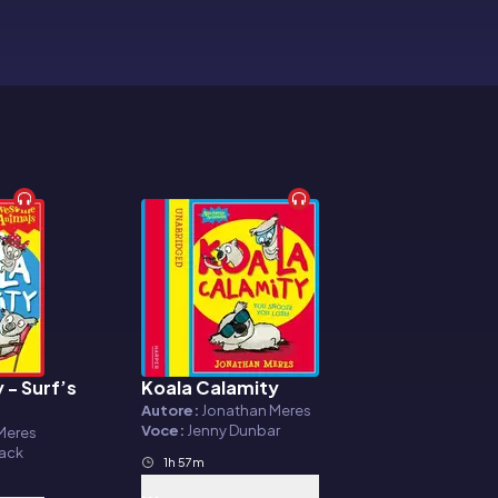
 - Surf’s
Koala Calamity
Audiolibro
Autore:
Jonathan Meres
Voce:
Jenny Dunbar
Meres
ack
1h 57m