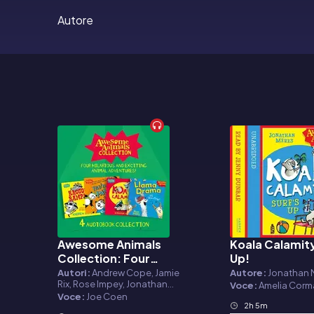
Autore
Awesome Animals
Koala Calamity
Audiolibro
Audiolibro
Collection: Four
Up!
hilarious and exciting
Autori:
Andrew Cope, Jamie
Autore:
Jonathan 
Rix, Rose Impey, Jonathan
animal adventures!
Voce:
Amelia Corm
Meres
Voce:
Joe Coen
2h 5m