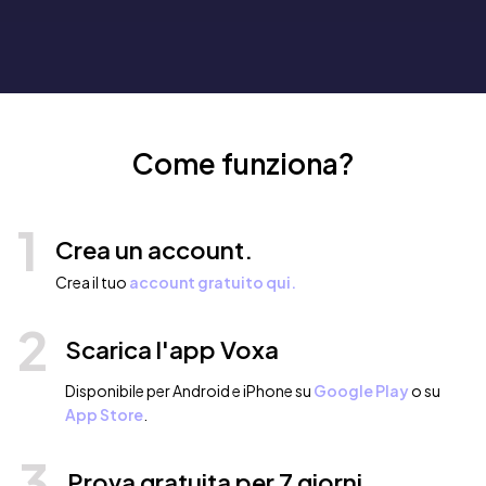
Come funziona?
1
Crea un account.
Crea il tuo
account gratuito qui.
2
Scarica l'app Voxa
Disponibile per Android e iPhone su
Google Play
o su
App Store
.
3
Prova gratuita per 7 giorni