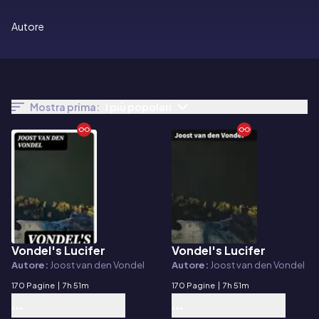
Autore
Mostra prima:
I più popolari
Vondel's Lucifer
Vondel's Lucifer
E-book
E-book
Autore:
Joost van den Vondel
Autore:
Joost van den Vondel
170 Pagine
|
7h 51m
170 Pagine
|
7h 51m