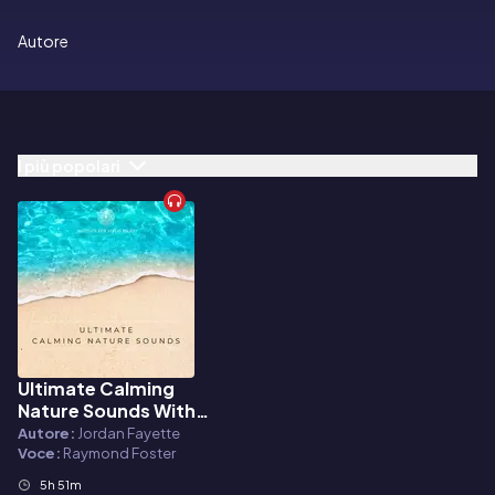
Autore
I più popolari
Ultimate Calming
Audiolibro
Nature Sounds With
Calming Music For
Autore:
Jordan Fayette
Hypnosis, Meditation,
Voce:
Raymond Foster
Energy Work, Deep
5h 51m