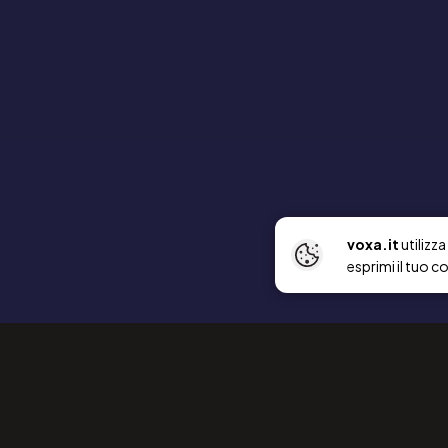
voxa.it
utilizz
esprimi il tuo c