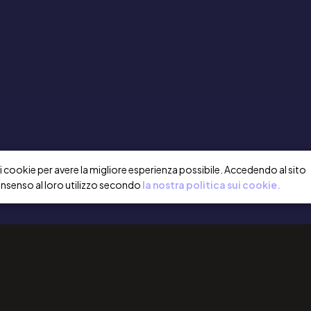
a i cookie per avere la migliore esperienza possibile. Accedendo al sito
onsenso al loro utilizzo secondo
la nostra politica sui cookie.