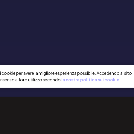
a i cookie per avere la migliore esperienza possibile. Accedendo al sito
onsenso al loro utilizzo secondo
la nostra politica sui cookie.