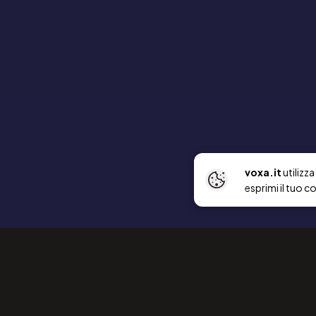
voxa.it
utilizz
esprimi il tuo c