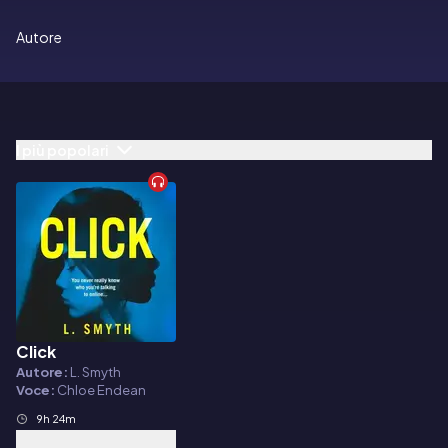
Autore
I più popolari
Click
Audiolibro
Autore:
L. Smyth
Voce:
Chloe Endean
9h 24m