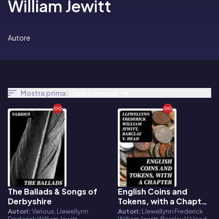
William Jewitt
Autore
Mostra prima:
I più popolari
The Ballads & Songs of
English Coins and
E-book
E-book
Derbyshire
Tokens, with a Chapter
on Greek and Roman
Autori:
Various, Llewellynn
Autori:
Llewellynn Frederick