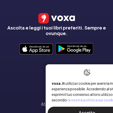
Ascolta e leggi i tuoi libri preferiti. Sempre e
ovunque.
AZIENDA
Chi siamo
voxa.it
utilizza i cookie per avere la m
esperienza possibile. Accedendo al si
Contatto
esprimi il tuo consenso al loro utilizzo
secondo
la nostra politica sui cook
Attiva un voucher
Accetto