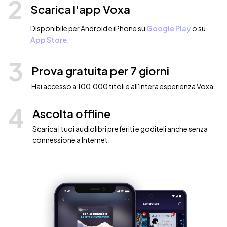
2
Scarica l'app Voxa
Disponibile per Android e iPhone su
Google Play
o su
App Store
.
3
Prova gratuita per 7 giorni
Hai accesso a 100.000 titoli e all'intera esperienza Voxa.
4
Ascolta offline
Scarica i tuoi audiolibri preferiti e goditeli anche senza
connessione a Internet.