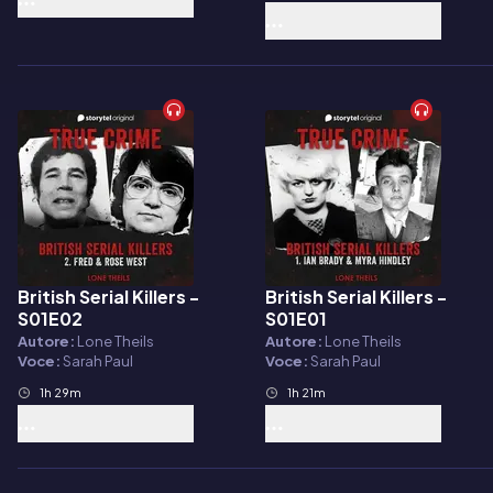
British Serial Killers -
British Serial Killers -
Audiolibro
Audiolibro
S01E02
S01E01
Autore:
Lone Theils
Autore:
Lone Theils
Voce:
Sarah Paul
Voce:
Sarah Paul
1h 29m
1h 21m