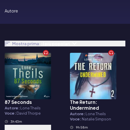
Autore
Mostra prima:
I più popolari
87 Seconds
The Return:
Audiolibro
Audiolibro
Undermined
Autore:
Lone Theils
Voce:
David Thorpe
Autore:
Lone Theils
Voce:
Natalie Simpson
3h 43m
9h 58m