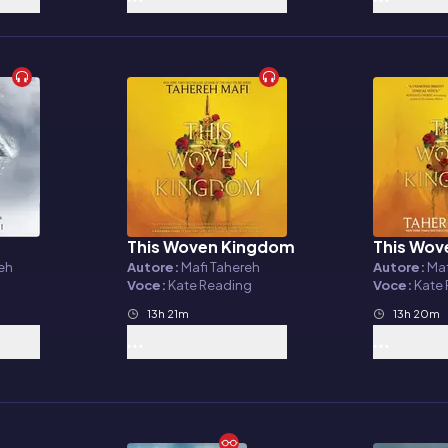
This Woven Kingdom
This Wov
Audiolibro
Audiolibr
reh
Autore:
Mafi Tahereh
Autore:
Maf
Voce:
Kate Reading
Voce:
Kate
13h 21m
13h 20m