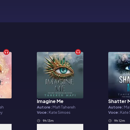
Imagine Me
Shatter 
Audiolibro
Audiolibr
reh
Autore:
Mafi Tahereh
Autore:
Maf
ey
Voce:
Kate Simses
Voce:
Kate
9h 13m
9h 12m