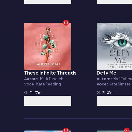
These Infinite Threads
Defy Me
Audiolibro
Audiolibro
Autore:
Mafi Tahereh
Autore:
Mafi Tahe
Voce:
Kate Reading
Voce:
Kate Simses
11h 17m
7h 21m