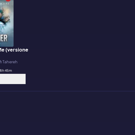
Me (versione
i Tahereh
8h 45m