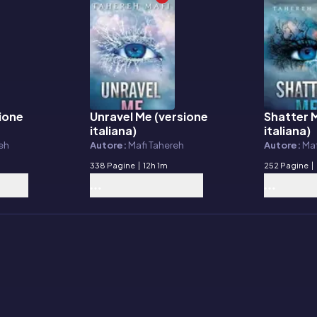
sione
Unravel Me (versione
Shatter 
E-book
E-book
italiana)
italiana)
reh
Autore:
Mafi Tahereh
Autore:
Maf
338 Pagine
|
12h 1m
252 Pagine
|