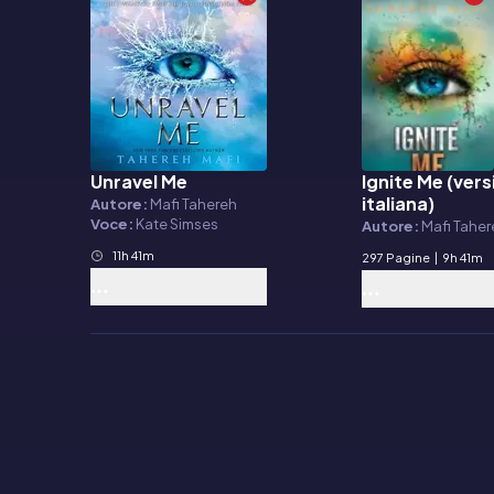
Unravel Me
Ignite Me (ver
Audiolibro
E-book
italiana)
Autore:
Mafi Tahereh
Voce:
Kate Simses
Autore:
Mafi Tahe
11h 41m
297 Pagine
|
9h 41m