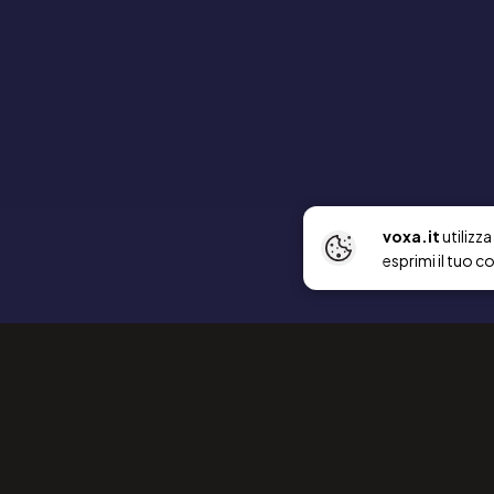
voxa.it
utilizz
esprimi il tuo c