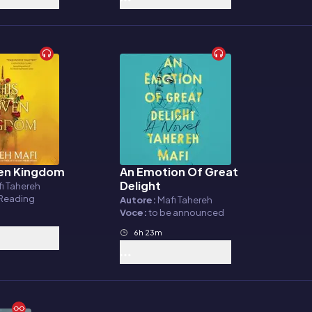
en Kingdom
An Emotion Of Great
o
Audiolibro
Delight
i Tahereh
 Reading
Autore:
Mafi Tahereh
Voce:
to be announced
6h 23m