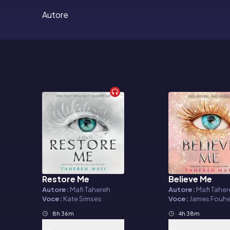
Autore
Restore Me
Believe Me
Audiolibro
Audiolibro
Autore:
Mafi Tahereh
Autore:
Mafi Tahe
Voce:
Kate Simses
Voce:
James Fouh
8h 36m
4h 38m