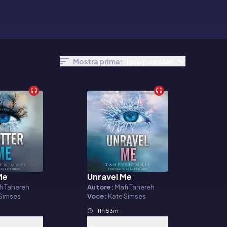
Mostra prima:
I più popolari
Me
Unravel Me
o
Audiolibro
i Tahereh
Autore:
Mafi Tahereh
 Simses
Voce:
Kate Simses
11h 53m