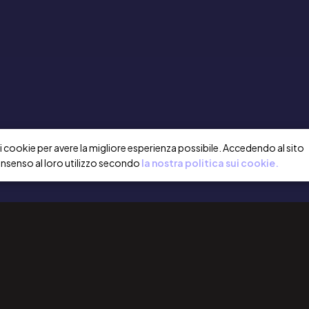
a i cookie per avere la migliore esperienza possibile. Accedendo al sito
onsenso al loro utilizzo secondo
la nostra politica sui cookie.