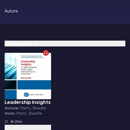
Autore
I più popolari
Leadership Insights
Audiolibro
Autore:
Matt L. Beadle
Voce:
Matt L. Beadle
4h 25m