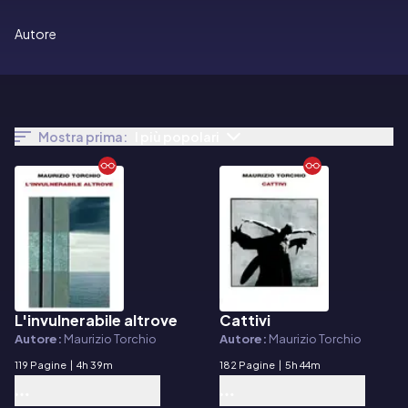
Autore
Mostra prima:
I più popolari
L'invulnerabile altrove
Cattivi
E-book
E-book
Autore:
Maurizio Torchio
Autore:
Maurizio Torchio
119 Pagine
|
4h 39m
182 Pagine
|
5h 44m