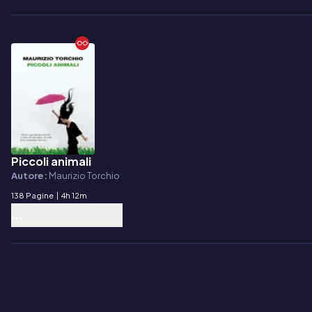
Piccoli animali
E-book
Autore:
Maurizio Torchio
138 Pagine
|
4h 12m