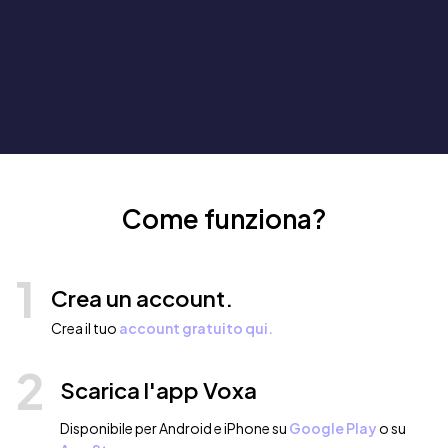
Come funziona?
1
Crea un account.
Crea il tuo
account gratuito qui.
2
Scarica l'app Voxa
Disponibile per Android e iPhone su
Google Play
o su