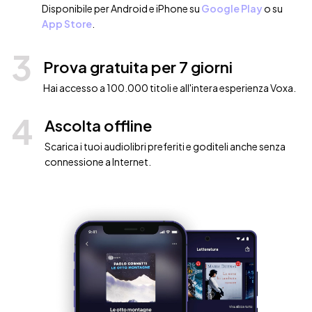
Disponibile per Android e iPhone su
Google Play
o su
App Store
.
3
Prova gratuita per 7 giorni
Hai accesso a 100.000 titoli e all'intera esperienza Voxa.
4
Ascolta offline
Scarica i tuoi audiolibri preferiti e goditeli anche senza
connessione a Internet.