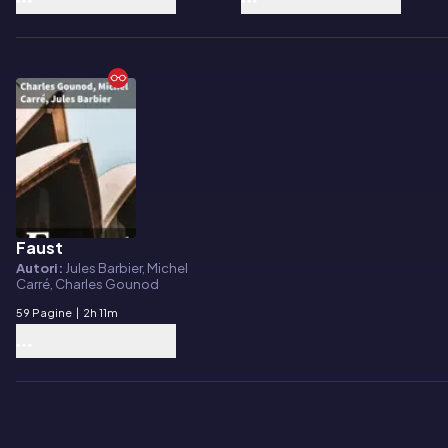
Faust
E-book
Autori:
Jules Barbier, Michel
Carré, Charles Gounod
59 Pagine
|
2h 11m