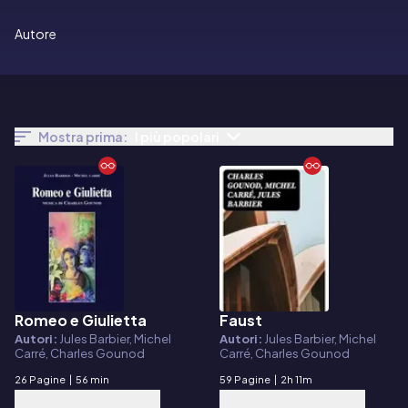
Autore
Mostra prima:
I più popolari
Romeo e Giulietta
Faust
E-book
E-book
Autori:
Jules Barbier, Michel
Autori:
Jules Barbier, Michel
Carré, Charles Gounod
Carré, Charles Gounod
26 Pagine
|
56 min
59 Pagine
|
2h 11m