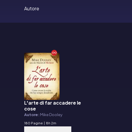
Autore
L'arte di far accadere le
E-book
cose
Autore:
Mike Dooley
180 Pagine
|
8h 2m