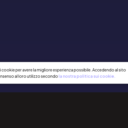
a i cookie per avere la migliore esperienza possibile. Accedendo al sito
onsenso al loro utilizzo secondo
la nostra politica sui cookie.