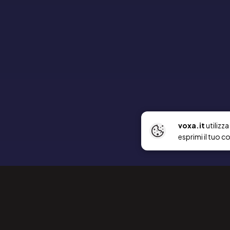
voxa.it
utilizz
esprimi il tuo c