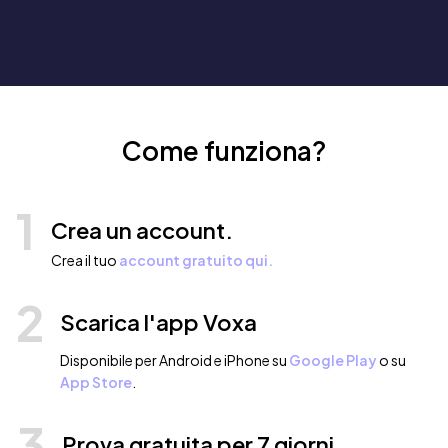
Come funziona?
1
Crea un account.
Crea il tuo
account gratuito qui.
2
Scarica l'app Voxa
Disponibile per Android e iPhone su
Google Play
o su
App Store
.
3
Prova gratuita per 7 giorni