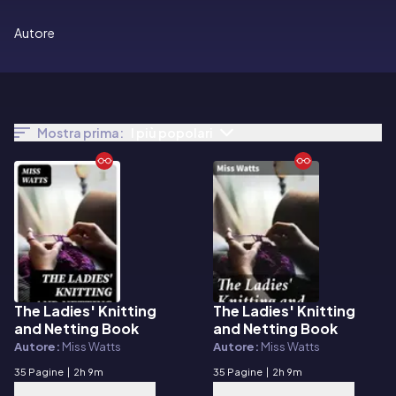
Autore
Mostra prima:
I più popolari
The Ladies' Knitting
The Ladies' Knitting
E-book
E-book
and Netting Book
and Netting Book
Autore:
Miss Watts
Autore:
Miss Watts
35 Pagine
|
2h 9m
35 Pagine
|
2h 9m