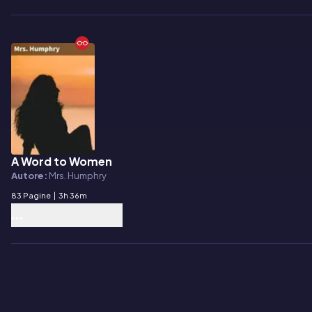
A Word to Women
E-book
Autore:
Mrs. Humphry
83 Pagine
|
3h 36m