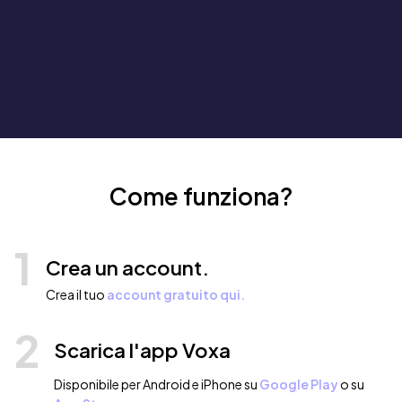
Come funziona?
1
Crea un account.
Crea il tuo
account gratuito qui.
2
Scarica l'app Voxa
Disponibile per Android e iPhone su
Google Play
o su