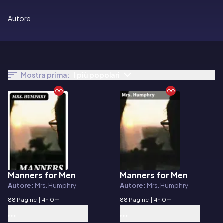
Autore
Mostra prima:
I più popolari
Manners for Men
Manners for Men
E-book
E-book
Autore:
Mrs. Humphry
Autore:
Mrs. Humphry
88 Pagine
|
4h 0m
88 Pagine
|
4h 0m