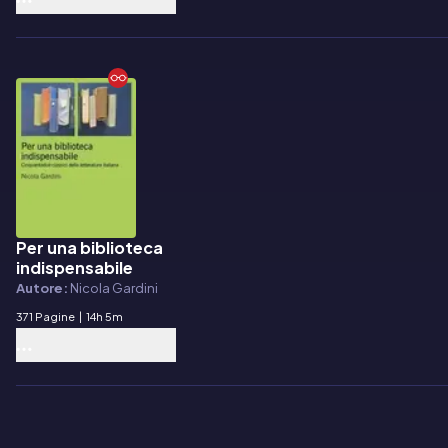
Per una biblioteca
E-book
indispensabile
Autore:
Nicola Gardini
371 Pagine
|
14h 5m