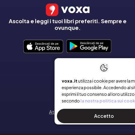
Ascolta e leggi i tuoi libri preferiti. Sempre e
ovunque.
AZIENDA
voxa.it
utilizza i cookie per avere la m
Chi siamo
esperienza possibile. Accedendo al si
esprimi il tuo consenso al loro utilizzo
Contatto
secondo
la nostra politica sui cook
Attiva un voucher
Accetto