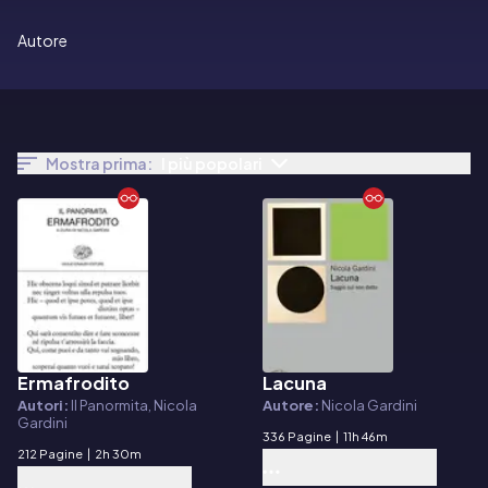
Autore
Mostra prima:
I più popolari
Ermafrodito
Lacuna
E-book
E-book
Autori:
Il Panormita, Nicola
Autore:
Nicola Gardini
Gardini
336 Pagine
|
11h 46m
212 Pagine
|
2h 30m