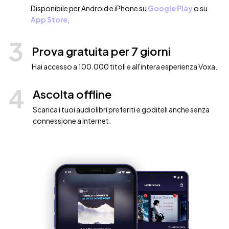
Disponibile per Android e iPhone su
Google Play
o su
App Store
.
3
Prova gratuita per 7 giorni
Hai accesso a 100.000 titoli e all'intera esperienza Voxa.
4
Ascolta offline
Scarica i tuoi audiolibri preferiti e goditeli anche senza
connessione a Internet.