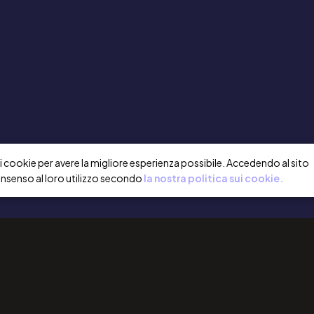
a i cookie per avere la migliore esperienza possibile. Accedendo al sito
onsenso al loro utilizzo secondo
la nostra politica sui cookie.