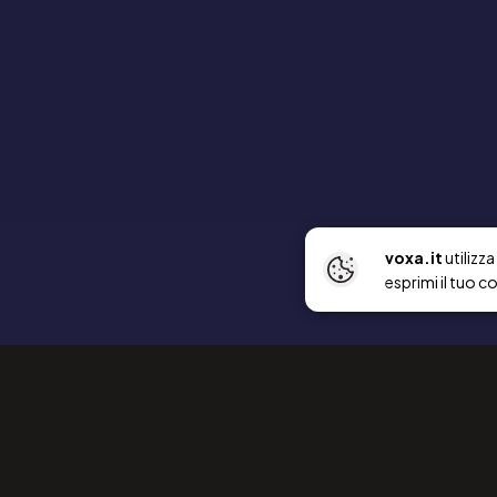
voxa.it
utilizz
esprimi il tuo c