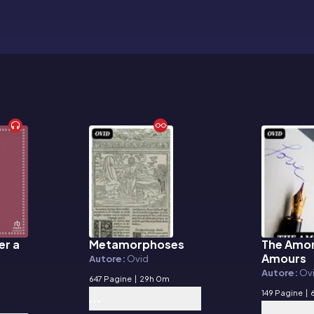
er a
Metamorphoses
The Amor
E-book
E-book
Amours
Autore:
Ovid
Autore:
Ov
647 Pagine
|
29h 0m
149 Pagine
|