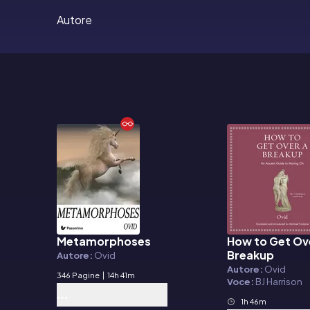
Autore
Metamorphoses
How to Get Ov
E-book
Audiolibro
Breakup
Autore:
Ovid
Autore:
Ovid
346 Pagine
|
14h 41m
Voce:
BJ Harrison
1h 46m