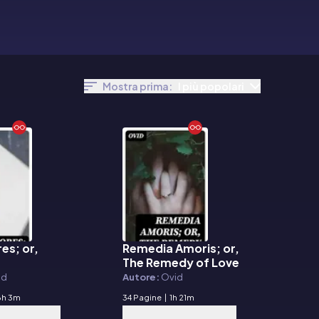
Mostra prima:
I più popolari
es; or,
Remedia Amoris; or,
E-book
The Remedy of Love
id
Autore:
Ovid
6h 3m
34 Pagine
|
1h 21m