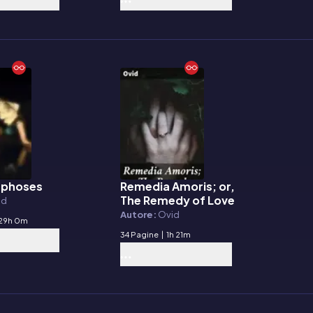
phoses
Remedia Amoris; or,
E-book
The Remedy of Love
id
Autore:
Ovid
29h 0m
34 Pagine
|
1h 21m