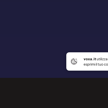
voxa.it
utilizz
esprimi il tuo c