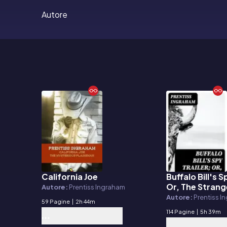
Autore
California Joe
Buffalo Bill's S
E-book
E-book
Or, The Strang
Autore:
Prentiss Ingraham
Camp
Autore:
Prentiss I
59 Pagine
|
2h 44m
114 Pagine
|
5h 39m