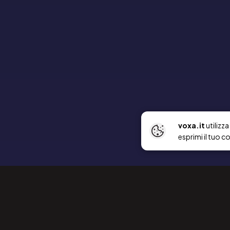
voxa.it
utilizz
esprimi il tuo c