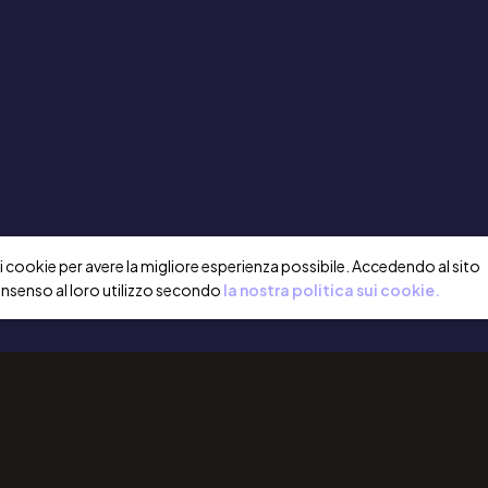
a i cookie per avere la migliore esperienza possibile. Accedendo al sito
onsenso al loro utilizzo secondo
la nostra politica sui cookie.