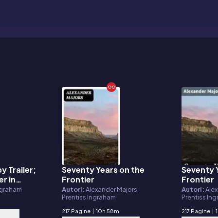
py Trailer;
Seventy Years on the
Seventy 
E-book
E-book
er in
Frontier
Frontier
ngraham
Autori:
Alexander Majors,
Autori:
Alex
Prentiss Ingraham
Prentiss In
217 Pagine
|
10h 58m
217 Pagine
|