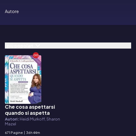
Autore
I più popolari
Che cosa aspettarsi
E-book
quando si aspetta
Autori:
Heidi Murkoff, Sharon
Mazel
671 Pagine
|
36h 44m