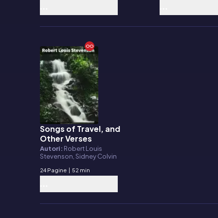
Songs of Travel, and
E-book
Other Verses
Autori:
Robert Louis
Stevenson, Sidney Colvin
24 Pagine
|
52 min