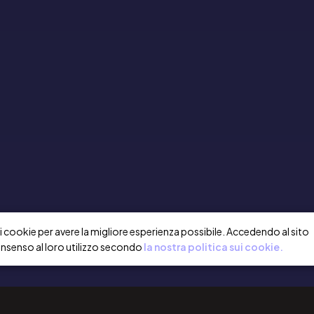
a i cookie per avere la migliore esperienza possibile. Accedendo al sito
onsenso al loro utilizzo secondo
la nostra politica sui cookie.