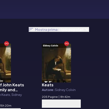
Mostra prima:
I più popolari
f John Keats
Keats
E-book
mily and
Autore:
Sidney Colvin
 Keats, Sidney
205 Pagine
|
8h 42m
15h 20m