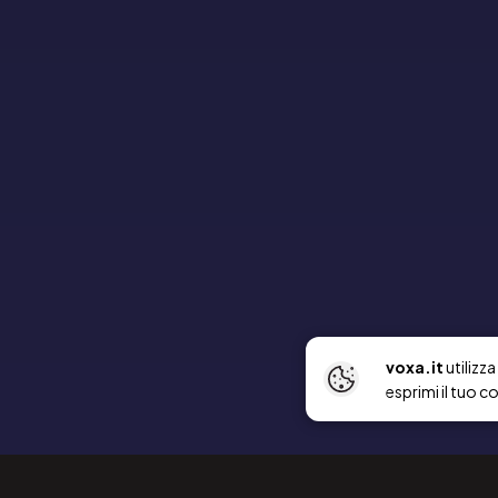
voxa.it
utilizz
esprimi il tuo c