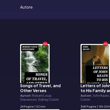
Autore
Songs of Travel, and
Letters of Joh
E-book
E-book
Other Verses
to His Family 
Friends
Autori:
Robert Louis
Autori:
John Keats
Stevenson, Sidney Colvin
Colvin
24 Pagine
|
52 min
368 Pagine
|
15h 20