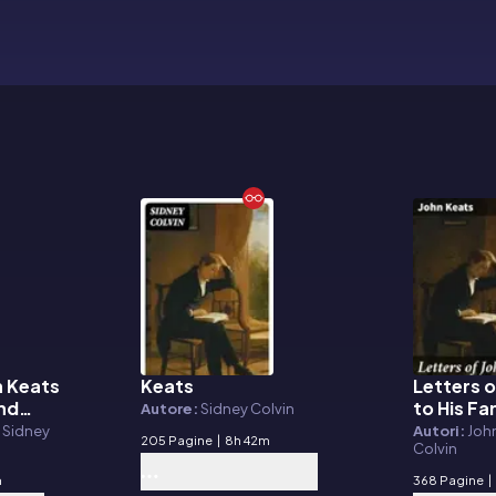
n Keats
Keats
Letters o
E-book
E-book
and
to His Fa
Autore:
Sidney Colvin
Friends
, Sidney
Autori:
John
205 Pagine
|
8h 42m
Colvin
m
368 Pagine
|