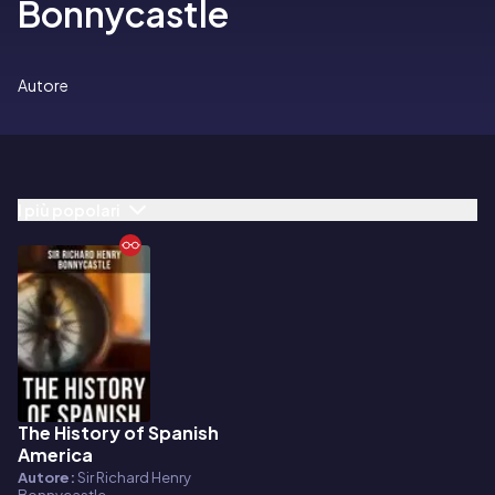
Bonnycastle
Autore
I più popolari
The History of Spanish
E-book
America
Autore:
Sir Richard Henry