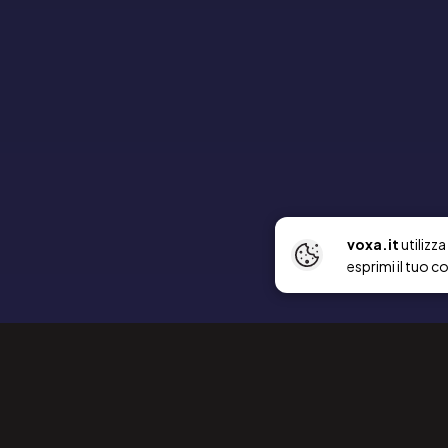
voxa.it
utilizz
esprimi il tuo c