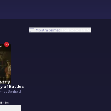
Mostra prima:
I più popolari
y of Battles
omas Benfield
18h 1m