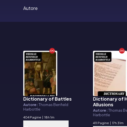
Autore
Dictionary of Battles
Dictionary of H
E-book
E-book
Allusions
Autore:
Thomas Benfield
Harbottle
Autore:
Thomas Be
Harbottle
404 Pagine
|
18h 1m
411 Pagine
|
17h 31m