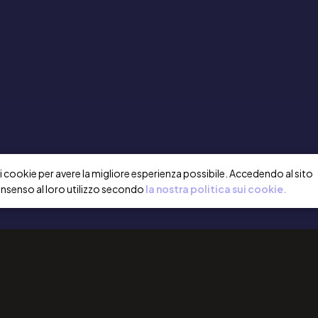
a i cookie per avere la migliore esperienza possibile. Accedendo al sito
onsenso al loro utilizzo secondo
la nostra politica sui cookie.