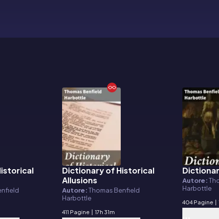
istorical
Dictionary of Historical
Dictionar
E-book
E-book
Allusions
Autore:
Th
Harbottle
nfield
Autore:
Thomas Benfield
Harbottle
404 Pagine
|
411 Pagine
|
17h 31m