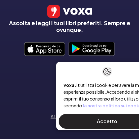
Ascolta e leggi i tuoi libri preferiti. Sempre e
ovunque.
AZIENDA
voxa.it
utilizza i cookie per avere la m
Chi siamo
esperienza possibile. Accedendo al si
esprimi il tuo consenso al loro utilizzo
Contatto
secondo
la nostra politica sui cook
Attiva un voucher
Accetto