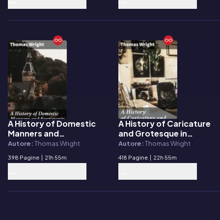
A History of Domestic
A History of Caricature
E-book
E-book
Manners and
and Grotesque in
Sentiments in England
Literature and Art
Autore:
Thomas Wright
Autore:
Thomas Wright
During the Middle Ages
398 Pagine
|
21h 55m
418 Pagine
|
22h 55m