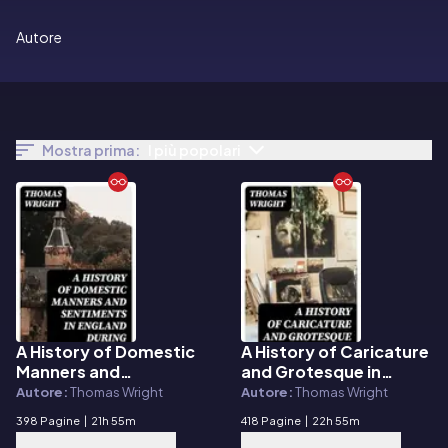
Autore
Mostra prima:
I più popolari
A History of Domestic
A History of Caricature
E-book
E-book
Manners and
and Grotesque in
Sentiments in England
Literature and Art
Autore:
Thomas Wright
Autore:
Thomas Wright
During the Middle Ages
398 Pagine
|
21h 55m
418 Pagine
|
22h 55m