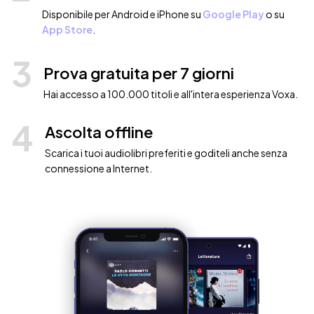
Disponibile per Android e iPhone su
Google Play
o su
App Store
.
3
Prova gratuita per 7 giorni
Hai accesso a 100.000 titoli e all'intera esperienza Voxa.
4
Ascolta offline
Scarica i tuoi audiolibri preferiti e goditeli anche senza
connessione a Internet.