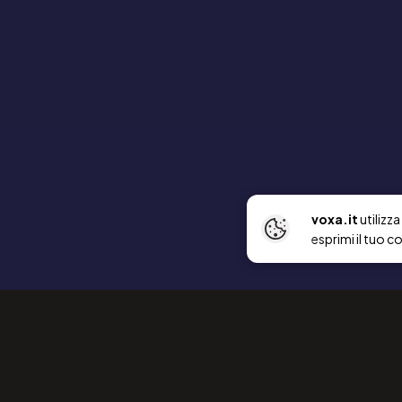
voxa.it
utilizz
esprimi il tuo c