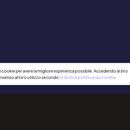
a i cookie per avere la migliore esperienza possibile. Accedendo al sito
onsenso al loro utilizzo secondo
la nostra politica sui cookie.