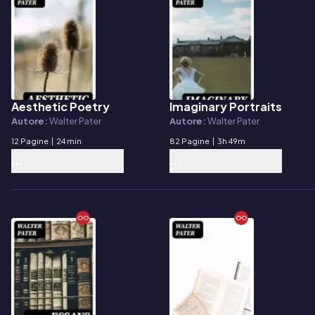
Aesthetic Poetry
Imaginary Portraits
E-book
E-book
Autore:
Walter Pater
Autore:
Walter Pater
12 Pagine
|
24 min
82 Pagine
|
3h 49m