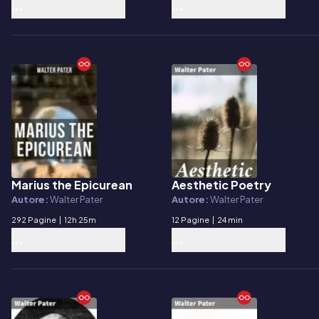
Marius the Epicurean
Aesthetic Poetry
E-book
E-book
Autore:
Walter Pater
Autore:
Walter Pater
292 Pagine
|
12h 25m
12 Pagine
|
24 min