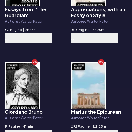
Essays from 'The
Appreciations, with an
E-book
E-book
Guardian'
Essay on Style
Autore:
Walter Pater
Autore:
Walter Pater
60 Pagine
|
2h 47m
150 Pagine
|
7h 25m
Giordano Bruno
Marius the Epicurean
E-book
E-book
Autore:
Walter Pater
Autore:
Walter Pater
17 Pagine
|
41 min
292 Pagine
|
12h 25m