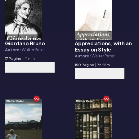
Giordano Bruno
Appreciations, with an
E-book
E-book
Essay on Style
Autore:
Walter Pater
Autore:
Walter Pater
17 Pagine
|
41 min
150 Pagine
|
7h 25m