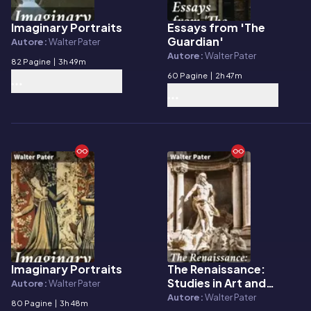
Imaginary Portraits
Essays from 'The
E-book
E-book
Guardian'
Autore:
Walter Pater
Autore:
Walter Pater
82 Pagine
|
3h 49m
60 Pagine
|
2h 47m
Imaginary Portraits
The Renaissance:
E-book
E-book
Studies in Art and
Autore:
Walter Pater
Poetry
Autore:
Walter Pater
80 Pagine
|
3h 48m