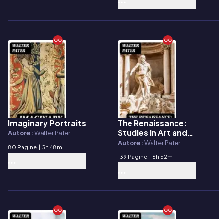
Imaginary Portraits
The Renaissance:
E-book
E-book
Studies in Art and
Autore:
Walter Pater
Poetry
Autore:
Walter Pater
80 Pagine
|
3h 48m
139 Pagine
|
6h 52m