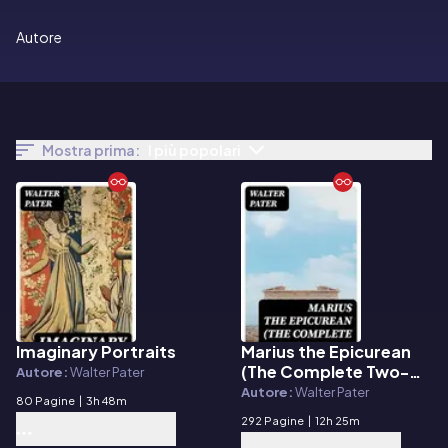
Autore
Mostra prima:
I più popolari
Imaginary Portraits
Marius the Epicurean
E-book
E-book
(The Complete Two-
Autore:
Walter Pater
Volume Edition)
Autore:
Walter Pater
80 Pagine
|
3h 48m
292 Pagine
|
12h 25m