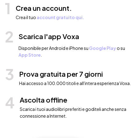
1
Crea un account.
Crea il tuo
account gratuito qui.
2
Scarica l'app Voxa
Disponibile per Android e iPhone su
Google Play
o su
App Store
.
3
Prova gratuita per 7 giorni
Hai accesso a 100.000 titoli e all'intera esperienza Voxa.
4
Ascolta offline
Scarica i tuoi audiolibri preferiti e goditeli anche senza
connessione a Internet.