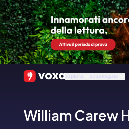
Esplora
Voxa Regalo
William Carew H