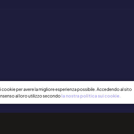
a i cookie per avere la migliore esperienza possibile. Accedendo al sito
onsenso al loro utilizzo secondo
la nostra politica sui cookie.