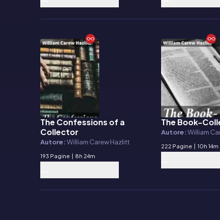
The Confessions of a
The Book-Coll
E-book
E-book
Collector
Autore:
William Ca
Autore:
William Carew Hazlitt
222 Pagine
|
10h 14m
193 Pagine
|
8h 24m