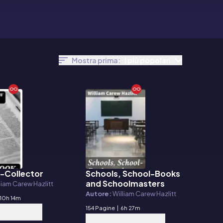
Mostra prima:
I più popolari
-Collector
Schools, School-Books
E-book
and Schoolmasters
liam Carew Hazlitt
Autore:
William Carew Hazlitt
10h 14m
154 Pagine
|
6h 27m