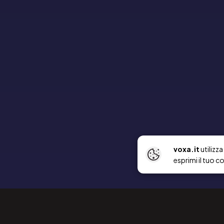
voxa.it
utilizz
esprimi il tuo c