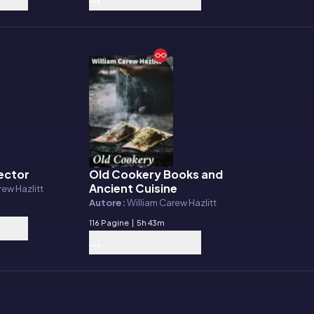
ector
Old Cookery Books and
E-book
Ancient Cuisine
rew Hazlitt
Autore:
William Carew Hazlitt
116 Pagine
|
5h 43m