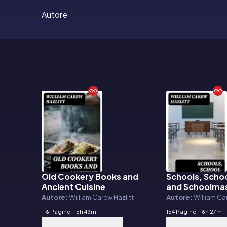
Autore
Old Cookery Books and
Schools, Scho
E-book
E-book
Ancient Cuisine
and Schoolma
Autore:
William Carew Hazlitt
Autore:
William Ca
116 Pagine
|
5h 43m
154 Pagine
|
6h 27m