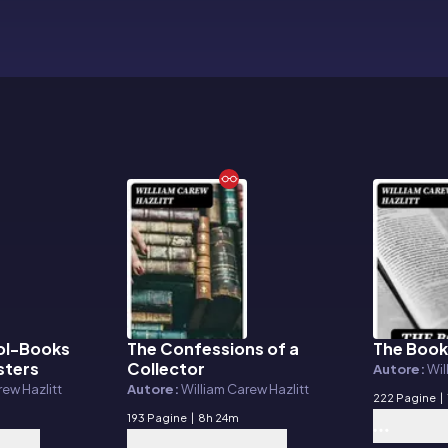
ol-Books
The Confessions of a
The Book
E-book
E-book
sters
Collector
Autore:
Wil
rew Hazlitt
Autore:
William Carew Hazlitt
222 Pagine
|
193 Pagine
|
8h 24m