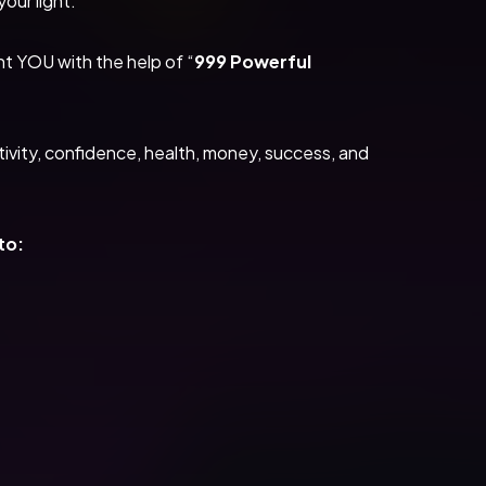
our light.
nt YOU with the help of “
999 Powerful 
tivity, confidence, health, money, success, and 
to: