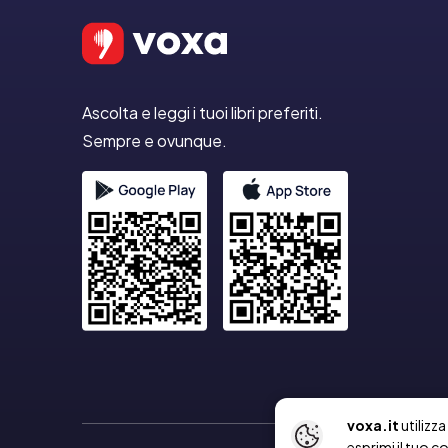
Ascolta e leggi i tuoi libri preferiti.
Sempre e ovunque.
voxa.it
utilizz
esprimi il tuo c