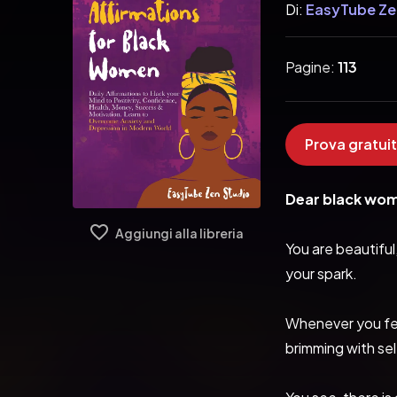
Di:
EasyTube Ze
Pagine:
113
Prova gratuit
Dear black wo
Aggiungi alla libreria
You are beautiful
your spark.
Whenever you fee
brimming with sel