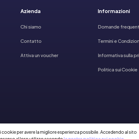
Azienda
Informazioni
Chi siamo
Domande frequent
Contatto
Termini e Condizion
Attiva un voucher
Informativa sulla p
Politica sui Cookie
a i cookie per avere la migliore esperienza possibile. Accedendo al sito
onsenso al loro utilizzo secondo
la nostra politica sui cookie.