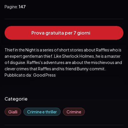
Pagine:
147
Prova gratuita per 7 giorni
Thief in the Night is a series of short stories about Raffles who is 
an expert gentleman thief. Like Sherlock Holmes, he is a master 
of disguise. Raffles's adventures are about the mischievous and 
clever crimes that Raffles and his friend Bunny commit.
Pubblicato da:  Good Press
Categorie
Gialli
Crimine e thriller
Crimine