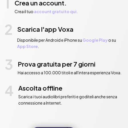
1
Crea un account.
Crea il tuo
account gratuito qui.
2
Scarica l'app Voxa
Disponibile per Android e iPhone su
Google Play
o su
App Store
.
3
Prova gratuita per 7 giorni
Hai accesso a 100.000 titoli e all'intera esperienza Voxa.
4
Ascolta offline
Scarica i tuoi audiolibri preferiti e goditeli anche senza
connessione a Internet.