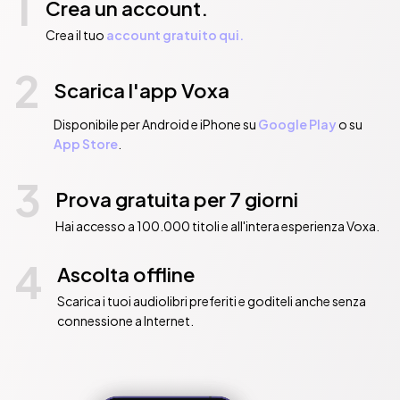
1
Crea un account.
Crea il tuo
account gratuito qui.
2
Scarica l'app Voxa
Disponibile per Android e iPhone su
Google Play
o su
App Store
.
3
Prova gratuita per 7 giorni
Hai accesso a 100.000 titoli e all'intera esperienza Voxa.
4
Ascolta offline
Scarica i tuoi audiolibri preferiti e goditeli anche senza
connessione a Internet.