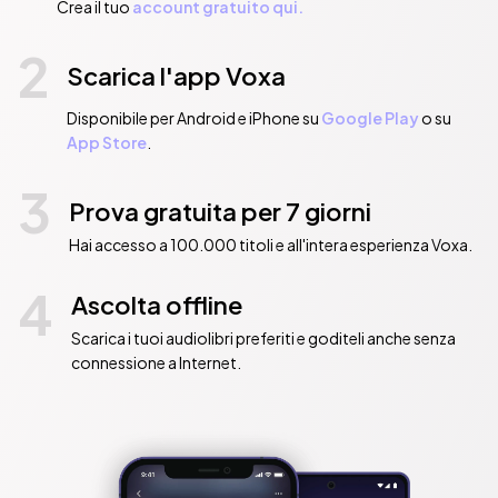
Crea il tuo
account gratuito qui.
2
Scarica l'app Voxa
Disponibile per Android e iPhone su
Google Play
o su
App Store
.
3
Prova gratuita per 7 giorni
Hai accesso a 100.000 titoli e all'intera esperienza Voxa.
4
Ascolta offline
Scarica i tuoi audiolibri preferiti e goditeli anche senza
connessione a Internet.