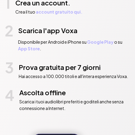
1
Crea un account.
Crea il tuo
account gratuito qui.
2
Scarica l'app Voxa
Disponibile per Android e iPhone su
Google Play
o su
App Store
.
3
Prova gratuita per 7 giorni
Hai accesso a 100.000 titoli e all'intera esperienza Voxa.
4
Ascolta offline
Scarica i tuoi audiolibri preferiti e goditeli anche senza
connessione a Internet.