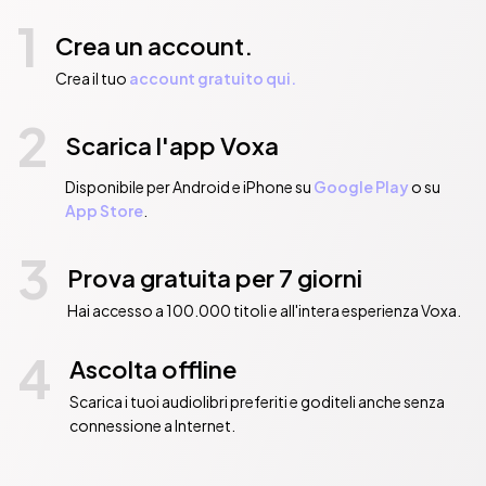
1
Crea un account.
Crea il tuo
account gratuito qui.
2
Scarica l'app Voxa
Disponibile per Android e iPhone su
Google Play
o su
App Store
.
3
Prova gratuita per 7 giorni
Hai accesso a 100.000 titoli e all'intera esperienza Voxa.
4
Ascolta offline
Scarica i tuoi audiolibri preferiti e goditeli anche senza
connessione a Internet.