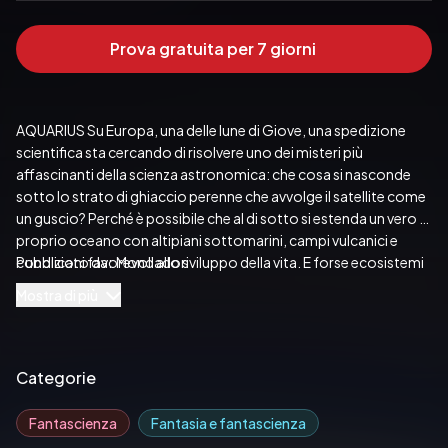
Prova gratuita per 7 giorni
AQUARIUS Su Europa, una delle lune di Giove, una spedizione 
scientifica sta cercando di risolvere uno dei misteri più 
affascinanti della scienza astronomica: che cosa si nasconde 
sotto lo strato di ghiaccio perenne che avvolge il satellite come 
un guscio? Perché è possibile che al di sotto si estenda un vero e 
proprio oceano con altipiani sottomarini, campi vulcanici e 
condizioni favorevoli allo sviluppo della vita. E forse ecosistemi 
Pubblicato da:  Mondadori
microbici non molto diversi da quelli che popolavano la Terra 
Mostra di più
primordiale. Ma proprio quando le prime risposte a questi 
misteri cominciano ad arrivare, una supernova brilla nello spazio. 
E le conseguenze, su un satellite inospitale come Europa, si 
fanno presto sentire. Ben più gravi di quanto i membri della 
Categorie
spedizione terrestre possano immaginare...
Fantascienza
Fantasia e fantascienza