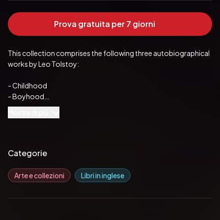
Prova gratuita per 7 giorni
This collection comprises the following three autobiographical 
works by Leo Tolstoy:

- Childhood

- Boyhood

- Youth
Mostra di più
Pubblicato da:  Oregan Publishing
Categorie
Arte e collezioni
Libri in inglese