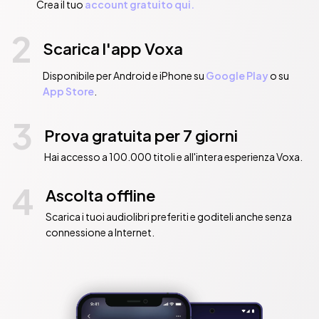
Crea il tuo
account gratuito qui.
2
Scarica l'app Voxa
Disponibile per Android e iPhone su
Google Play
o su
App Store
.
3
Prova gratuita per 7 giorni
Hai accesso a 100.000 titoli e all'intera esperienza Voxa.
4
Ascolta offline
Scarica i tuoi audiolibri preferiti e goditeli anche senza
connessione a Internet.